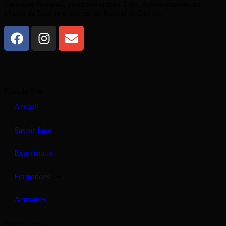
Catherine Graspail, céramiste artisan d'Art. Artiste exposée au
Musée du Louvre et primée au festival de Biarritz.
Plan du Site
Accueil
Savoir-faire
Expériences
Formations
Actualités
Pages Légales