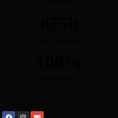
Stagiaires Formés
875
h
Nombre D'heures Réalisé
100
%
Taux De Satisfaction
Catherine Graspail, céramiste artisan d'Art. Artiste exposée au
Musée du Louvre et primée au festival de Biarritz.