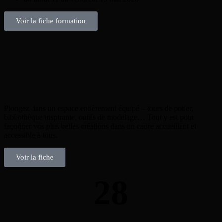
Voir la fiche formation
Plongez dans un espace entièrement équipé – tours de potier,
bibliothèque inspirante, outils de modelage… Tout y est pour
façonner vos plus belles créations dans un cadre accueillant et
accessible à tous.
Voir la fiche
28