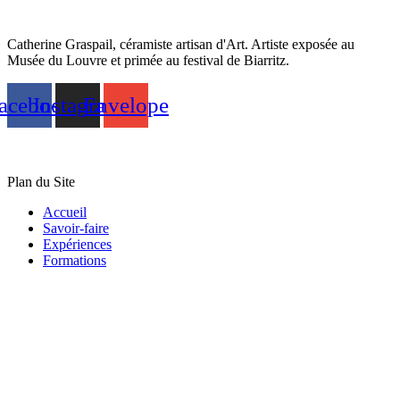
Catherine Graspail, céramiste artisan d'Art. Artiste exposée au
Musée du Louvre et primée au festival de Biarritz.
acebook
Instagram
Envelope
Plan du Site
Accueil
Savoir-faire
Expériences
Formations